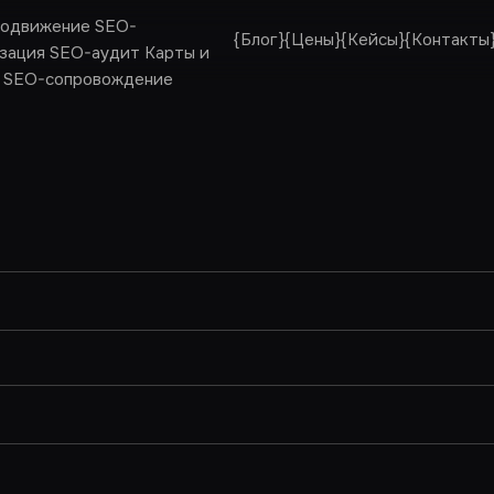
одвижение
SEO-
{
Блог
}
{
Цены
}
{
Кейсы
}
{
Контакты
зация
SEO-аудит
Карты и
SEO-сопровождение